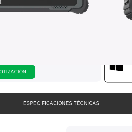
Pant
de 1
Inte
8GB
Bate
Win
COTIZACIÓN
ESPECIFICACIONES TÉCNICAS