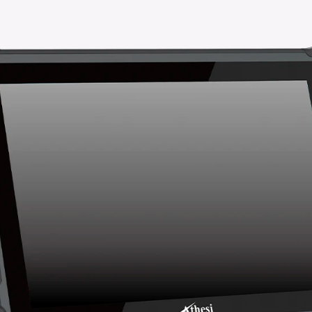
ayuda para elegir modelo?
diferencias en el tamaño de la pantalla y la
SOLICITA TU COTIZACIÓN
usta E10E
de Athesi de 10,1″ con Windows 11,
on N100, 8GB RAM, batería extraíble y pantalla
e de 1000 nits. Perfecta para industria, logística y
incipales Características del
E10E