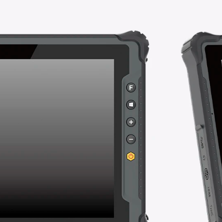
¿Necesitas 
Conoce las 
autonomía.
Tablet rob
Intel Celer
ultrabrillant
almacén.
Pr