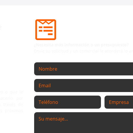
COMPLETA NUESTRO
?
Contactaremos dentro de las p
¿Necesita más información o un presupuesto?
Envíe su solicitud y un comercial le atenderá lo a
vo o que le
acerlo por
 través de
as próximas