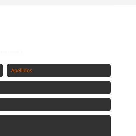
 FORMULARIO
róximas
24hs laborables.
ntes posible