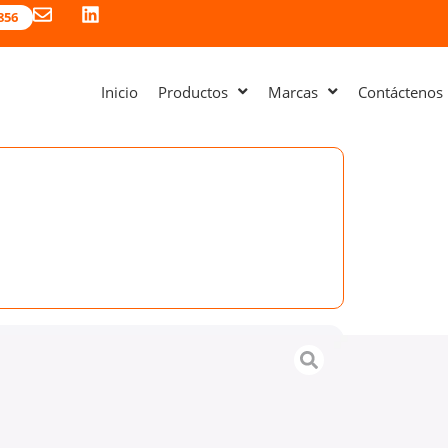
856
Inicio
Productos
Marcas
Contáctenos
Tablet r
profesio
extraíbl
máxima 