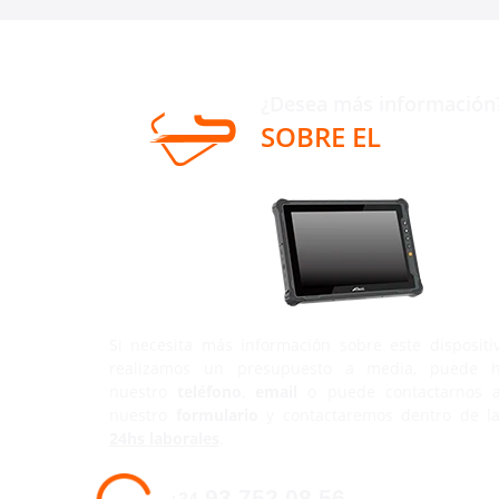
¿Desea más información
SOBRE EL
E10E
Si necesita más información sobre este dispositi
realizamos un presupuesto a media, puede h
nuestro
teléfono
,
email
o puede contactarnos a
nuestro
formulario
y contactaremos dentro de l
24hs laborales
.
93 752 08 56