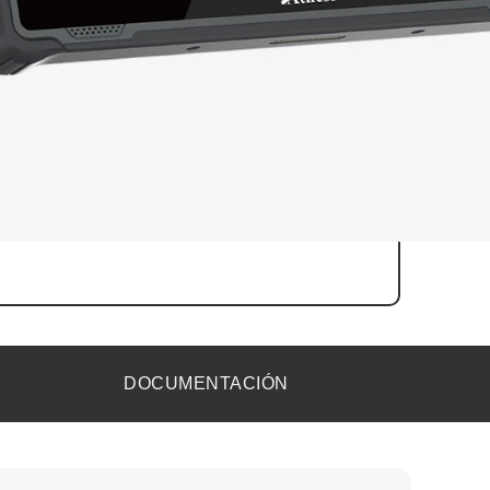
alla de 10,1'' 1920 x 1200 px IPS 1000 nits Capacitiva
0 puntos admite el uso de guantes.
l Alder Lake Processor N100, 3.4 GHz
 RAM / 128GB ROM
ría integrada de 5000 mAh, extraíble
dows® 11
DOCUMENTACIÓN