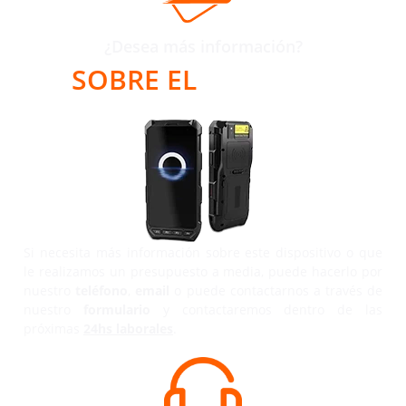
¿Desea más información?
SOBRE EL
E550 RFID
Si necesita más información sobre este dispositivo o que
le realizamos un presupuesto a media, puede hacerlo por
nuestro
teléfono
,
email
o puede contactarnos a través de
nuestro
formulario
y contactaremos dentro de las
próximas
24hs laborales
.