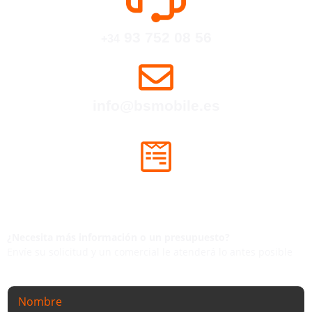
93 752 08 56
+34
info@bsmobile.es
COMPLETA NUESTRO FORMULARIO
Contactaremos dentro de las próximas
24hs
laborables.
¿Necesita más información o un presupuesto?
Envíe su solicitud y un comercial le atenderá lo antes posible