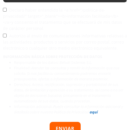
Declaro haber entendido la <a href="/politica-de-
privacidad/" target="_blank"><b>información facilitada</b>
</a>y consiento el tratamiento que se efectuará de mis datos
de carácter personal.
Autorizo al envío de comunicaciones informativas relativas a
las actividades, productos o servicios por correo postal, correo
electrónico o cualquier otro medio electrónico equivalente.
INFORMACIÓN BÁSICA SOBRE PROTECCIÓN DE DATOS
Responsable de los datos:
Belsati Sistemas S.L.
Finalidad:
Atender las consultas y remitir la información que nos
solicita. Si nos facilita su consentimiento podremos enviarle
presupuestos, ofertas o información de manera posterior.
Derechos:
Acceso, rectificación, supresión y portabilidad de sus
datos, de limitación y oposición a su tratamiento, así como a no ser
objeto de decisiones basadas únicamente en el tratamiento
automatizado de sus datos, cuando procedan.
Información adicional:
Puede consultar la información adicional y
detallada sobre nuestra Política de Privacidad
aquí
.
ENVIAR