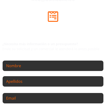
COMPLETA NUESTRO FORMULARIO
Contactaremos dentro de las próximas
24hs
laborables.
¿Necesita más información o un presupuesto?
Envíe su solicitud y un comercial le atenderá lo antes posible