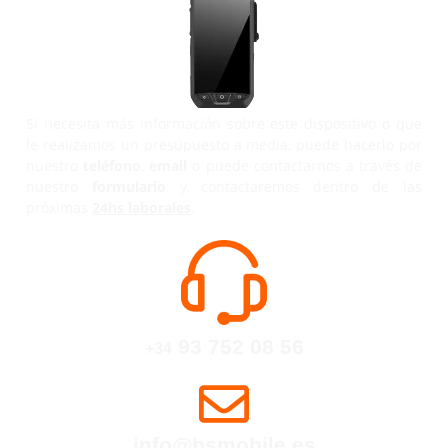
Si necesita más información sobre este dispositivo o que
le realizamos un presupuesto a media, puede hacerlo por
nuestro
teléfono
,
email
o puede contactarnos a través de
nuestro
formulario
y contactaremos dentro de las
próximas
24hs laborales
.
93 752 08 56
+34
info@bsmobile.es