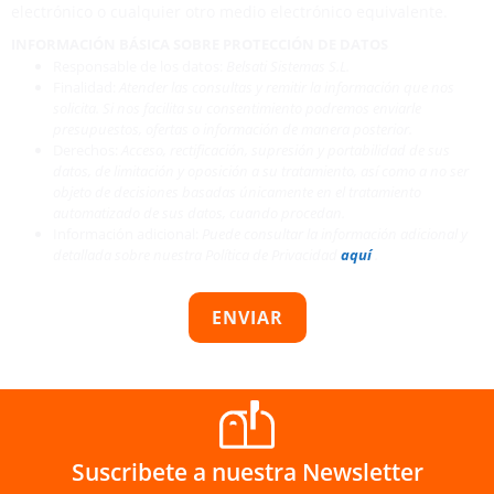
electrónico o cualquier otro medio electrónico equivalente.
INFORMACIÓN BÁSICA SOBRE PROTECCIÓN DE DATOS
Responsable de los datos:
Belsati Sistemas S.L.
Finalidad:
Atender las consultas y remitir la información que nos
solicita. Si nos facilita su consentimiento podremos enviarle
presupuestos, ofertas o información de manera posterior.
Derechos:
Acceso, rectificación, supresión y portabilidad de sus
datos, de limitación y oposición a su tratamiento, así como a no ser
objeto de decisiones basadas únicamente en el tratamiento
automatizado de sus datos, cuando procedan.
Información adicional:
Puede consultar la información adicional y
detallada sobre nuestra Política de Privacidad
aquí
.
ENVIAR
Suscribete a nuestra Newsletter