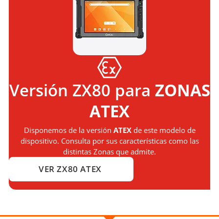
Versión ZX80 para
ZONAS
ATEX
Disponemos de la versión
ATEX
de este modelo de
dispositivo. Consulta por sus características como las
distintas Zonas que admite.
VER ZX80 ATEX
MÁS INFORMACIÓN