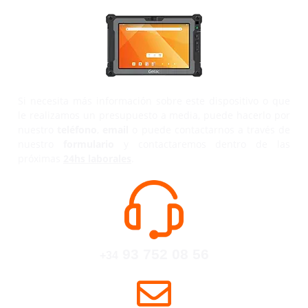
Si necesita más información sobre este dispositivo o que
le realizamos un presupuesto a media, puede hacerlo por
nuestro
teléfono
,
email
o puede contactarnos a través de
nuestro
formulario
y contactaremos dentro de las
próximas
24hs laborales
.
93 752 08 56
+34