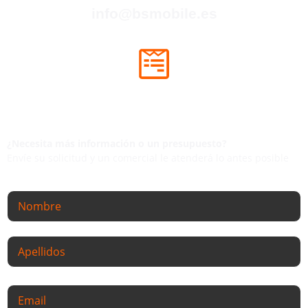
info@bsmobile.es
COMPLETA NUESTRO FORMULARIO
Contactaremos dentro de las próximas
24hs
laborables.
¿Necesita más información o un presupuesto?
Envíe su solicitud y un comercial le atenderá lo antes posible