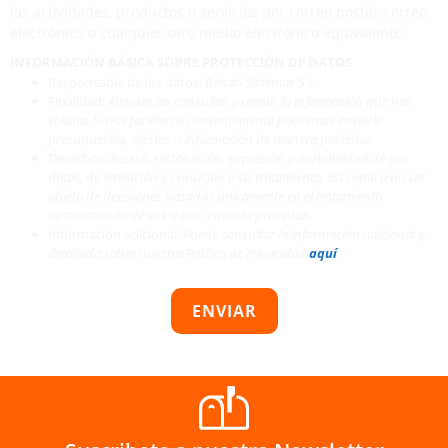
las actividades, productos o servicios por correo postal, correo
electrónico o cualquier otro medio electrónico equivalente.
INFORMACIÓN BÁSICA SOBRE PROTECCIÓN DE DATOS
Responsable de los datos:
Belsati Sistemas S.L.
Finalidad:
Atender las consultas y remitir la información que nos
solicita. Si nos facilita su consentimiento podremos enviarle
presupuestos, ofertas o información de manera posterior.
Derechos:
Acceso, rectificación, supresión y portabilidad de sus
datos, de limitación y oposición a su tratamiento, así como a no ser
objeto de decisiones basadas únicamente en el tratamiento
automatizado de sus datos, cuando procedan.
Información adicional:
Puede consultar la información adicional y
detallada sobre nuestra Política de Privacidad
aquí
.
ENVIAR