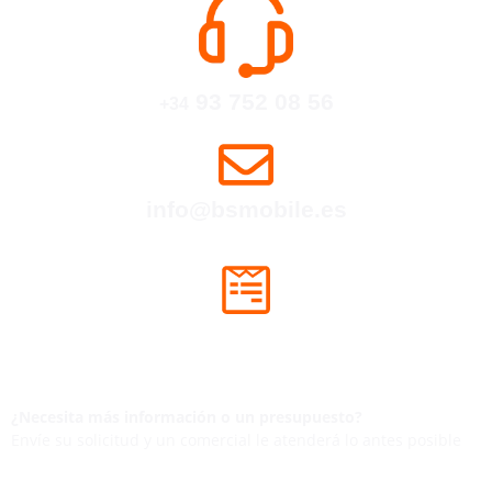
93 752 08 56
+34
info@bsmobile.es
COMPLETA NUESTRO FORMULARIO
Contactaremos dentro de las próximas
24hs
laborables.
¿Necesita más información o un presupuesto?
Envíe su solicitud y un comercial le atenderá lo antes posible