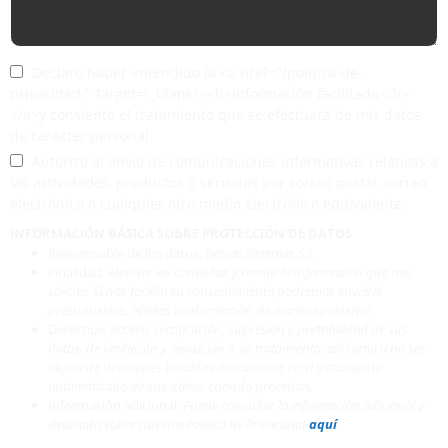
Declaro haber entendido la <a href="/politica-de-
privacidad/" target="_blank"><b>información facilitada</b>
</a>y consiento el tratamiento que se efectuará de mis datos
de carácter personal.
Autorizo al envío de comunicaciones informativas relativas a
las actividades, productos o servicios por correo postal, correo
electrónico o cualquier otro medio electrónico equivalente.
INFORMACIÓN BÁSICA SOBRE PROTECCIÓN DE DATOS
Responsable de los datos:
Belsati Sistemas S.L.
Finalidad:
Atender las consultas y remitir la información que nos
solicita. Si nos facilita su consentimiento podremos enviarle
presupuestos, ofertas o información de manera posterior.
Derechos:
Acceso, rectificación, supresión y portabilidad de sus
datos, de limitación y oposición a su tratamiento, así como a no ser
objeto de decisiones basadas únicamente en el tratamiento
automatizado de sus datos, cuando procedan.
Información adicional:
Puede consultar la información adicional y
detallada sobre nuestra Política de Privacidad
aquí
.