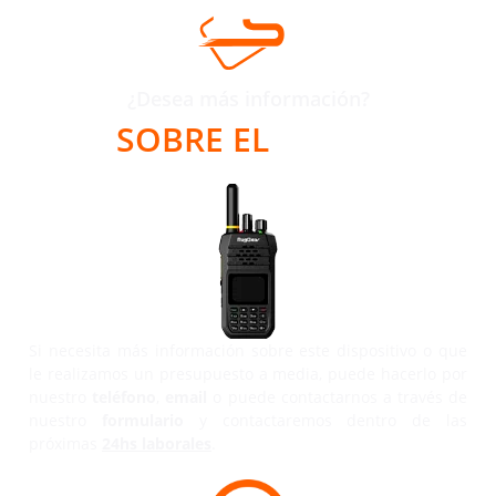
¿Desea más información?
SOBRE EL
RG190
Si necesita más información sobre este dispositivo o que
le realizamos un presupuesto a media, puede hacerlo por
nuestro
teléfono
,
email
o puede contactarnos a través de
nuestro
formulario
y contactaremos dentro de las
próximas
24hs laborales
.