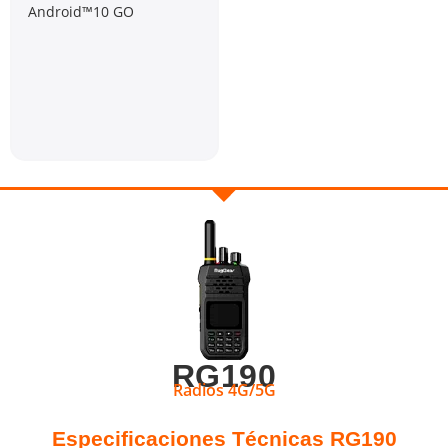
Android™10 GO
RG190
Radios 4G/5G
Especificaciones Técnicas RG190