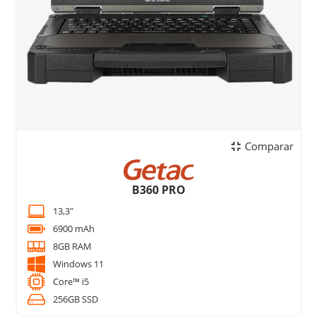
Comparar
B360 PRO
13,3"
6900 mAh
8GB RAM
Windows 11
Core™ i5
256GB SSD