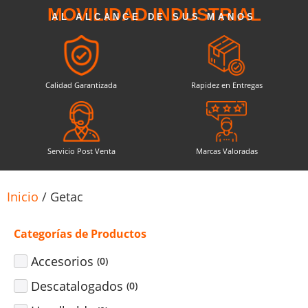
MOVILIDAD INDUSTRIAL
AL ALCANCE DE SUS MANOS
Calidad Garantizada
Rapidez en Entregas
Servicio Post Venta
Marcas Valoradas
Inicio
/ Getac
Categorías de Productos
Accesorios
(
0
)
Descatalogados
(
0
)