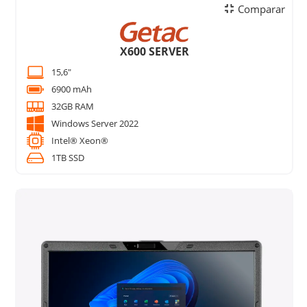
Comparar
X600 SERVER
15,6"
6900 mAh
32GB RAM
Windows Server 2022
Intel® Xeon®
1TB SSD