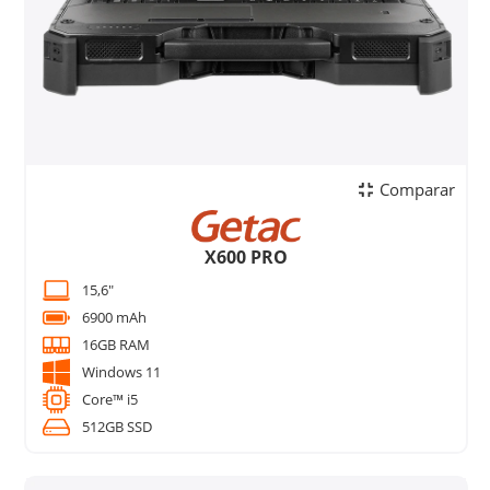
Comparar
X600 PRO
15,6"
6900 mAh
16GB RAM
Windows 11
Core™ i5
512GB SSD