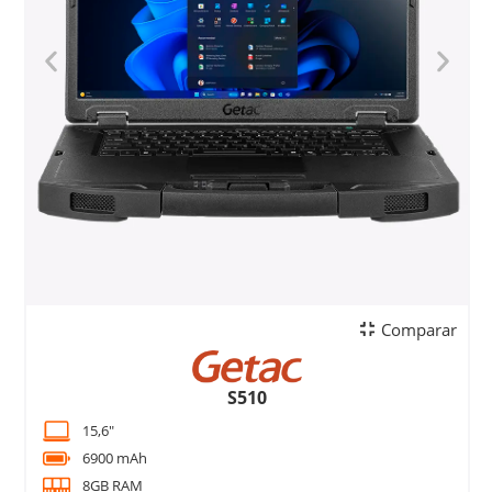
Comparar
S510
15,6"
6900 mAh
8GB RAM