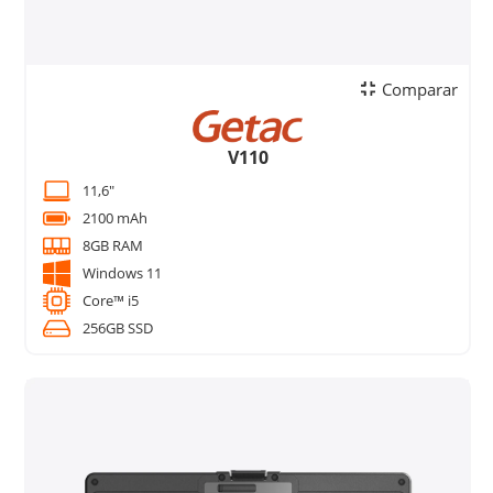
Comparar
V110
11,6"
2100 mAh
8GB RAM
Windows 11
Core™ i5
256GB SSD